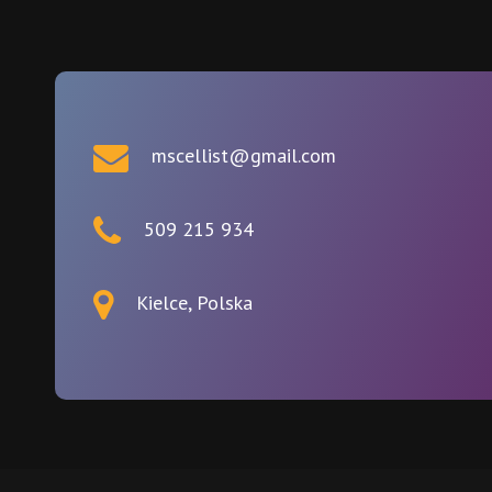
mscellist@gmail.com
509 215 934
Kielce, Polska