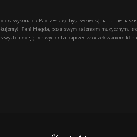
na w wykonaniu Pani zespołu była wisienką na torcie naszej
iękujemy! Pani Magda, poza swym talentem muzycznym, jes
iezwykle umiejętnie wychodzi naprzeciw oczekiwaniom klien
a
Next
Post