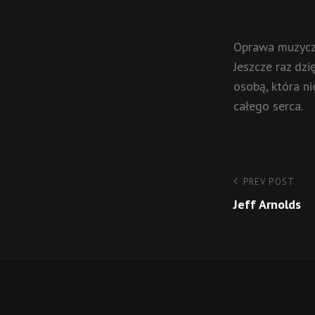
​Oprawa muzycz
Jeszcze raz dz
osobą, która n
całego serca.
Nawigacj
Previous
PREV POST
Post
Jeff Arnolds
wpisu