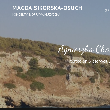
MAGDA SIKORSKA-OSUCH
OF
KONCERTY & OPRAWA MUZYCZNA
Agnieszka Cha
Posted on
3 czerwca 