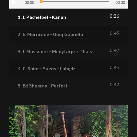
Odtwarzacz
00:00
00:00
plików
dźwiękowych
0:26
1. J. Pachelbel - Kanon
0:43
2. E. Morricone - Obój Gabriela
0:42
3. J. Massenet - Medytacje z Thais
0:43
4. C. Saint - Saens - Łabędź
0:42
5. Ed Sheeran - Perfect