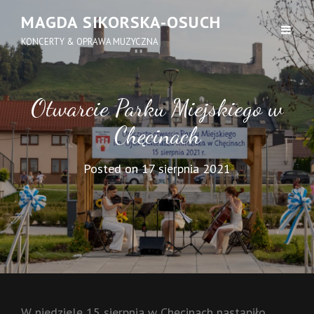
MAGDA SIKORSKA-OSUCH
KONCERTY & OPRAWA MUZYCZNA
Otwarcie Parku Miejskiego w
Chęcinach
Posted on
17 sierpnia 2021
W niedzielę 15 sierpnia w Chęcinach nastąpiło