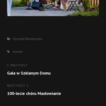
Categories
Koncerty
Wiolonczela
Tags,
koncert
Nawigacja
Previous
PREV POST
Post
Gala w Szklanym Domu
wpisu
Next
NEXT POST
Post
100-lecie chóru Masłowianie